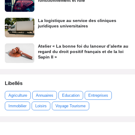
fonctionnement et rôle
La logistique au service des cliniques
juridiques universitaires
Atelier « La bonne foi du lanceur d’alerte au
regard du droit positif français et de la loi
Sapin II »
Libellés
Agriculture
Annuaires
Education
Entreprises
Immobilier
Loisirs
Voyage Tourisme