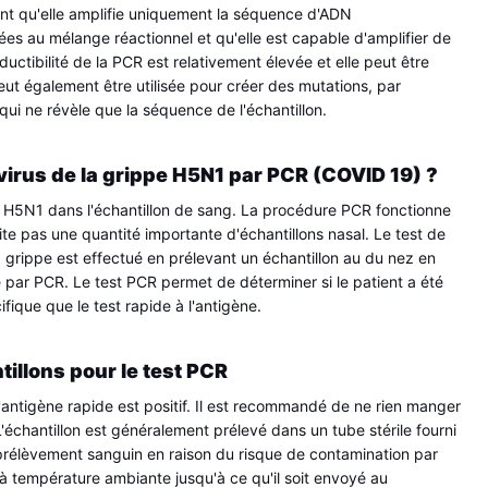
nt qu'elle amplifie uniquement la séquence d'ADN 
s au mélange réactionnel et qu'elle est capable d'amplifier de 
ductibilité de la PCR est relativement élevée et elle peut être 
ut également être utilisée pour créer des mutations, par 
ui ne révèle que la séquence de l'échantillon.
 virus de la grippe H5N1 par PCR (COVID 19) ?
s H5N1 dans l'échantillon de sang. La procédure PCR fonctionne 
te pas une quantité importante d'échantillons nasal. Le test de 
a grippe est effectué en prélevant un échantillon au du nez en 
e par PCR. Le test PCR permet de déterminer si le patient a été 
ifique que le test rapide à l'antigène.
illons pour le test PCR
l'antigène rapide est positif. Il est recommandé de ne rien manger 
L'échantillon est généralement prélevé dans un tube stérile fourni 
un prélèvement sanguin en raison du risque de contamination par 
 à température ambiante jusqu'à ce qu'il soit envoyé au 