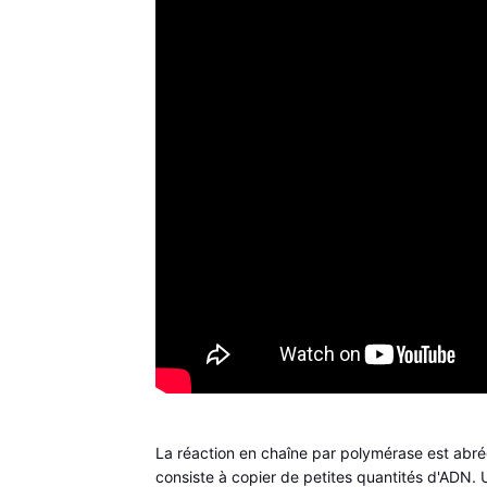
La réaction en chaîne par polymérase est abrégé
consiste à copier de petites quantités d'ADN. U